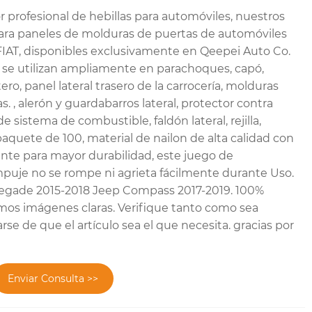
profesional de hebillas para automóviles, nuestros
para paneles de molduras de puertas de automóviles
FIAT, disponibles exclusivamente en Qeepei Auto Co.
se utilizan ampliamente en parachoques, capó,
ro, panel lateral trasero de la carrocería, molduras
s. , alerón y guardabarros lateral, protector contra
e sistema de combustible, faldón lateral, rejilla,
paquete de 100, material de nailon de alta calidad con
ente para mayor durabilidad, este juego de
puje no se rompe ni agrieta fácilmente durante Uso.
egade 2015-2018 Jeep Compass 2017-2019. 100%
os imágenes claras. Verifique tanto como sea
rse de que el artículo sea el que necesita. gracias por
Enviar Consulta >>