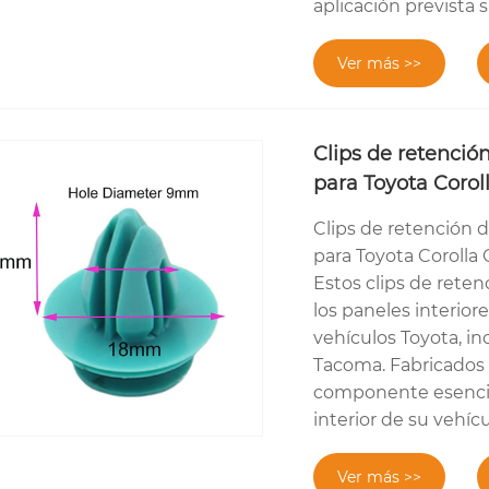
aplicación prevista 
Ver más >>
Clips de retención
para Toyota Coro
Clips de retención 
para Toyota Coroll
Estos clips de rete
los paneles interior
vehículos Toyota, in
Tacoma. Fabricados c
componente esencial
interior de su vehícu
Ver más >>