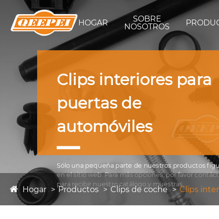
SOBRE
HOGAR
PRODU
NOSOTROS
Clips interiores para
puertas de
automóviles
Sólo una pequeña parte de nuestros productos fig
en el sitio web. Para más opciones, por favor contác
para recibir nuestro catálogo y muestras.
Hogar
Productos
Clips de coche
Clips inte