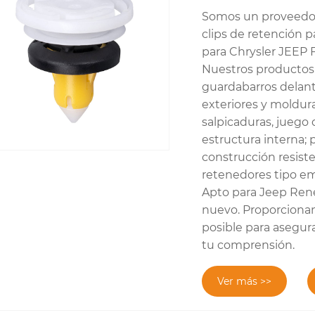
Somos un proveedor 
clips de retención 
para Chrysler JEEP 
Nuestros productos 
guardabarros delante
exteriores y moldura
salpicaduras, juego d
estructura interna; 
construcción resist
retenedores tipo em
Apto para Jeep Ren
nuevo. Proporcionam
posible para asegura
tu comprensión.
Ver más >>