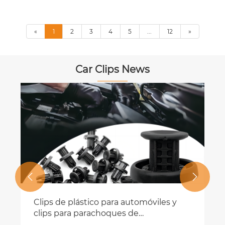
«
1
2
3
4
5
...
12
»
Car Clips News


Sujetadores automotrices para la serie
BMW 3 5 7 y la serie X