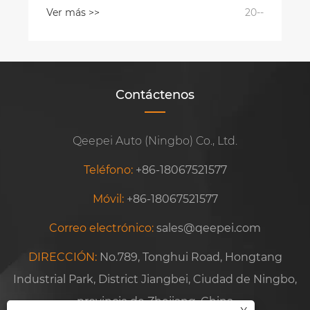
Ver más >>
20--
Contáctenos
Qeepei Auto (Ningbo) Co., Ltd.
Teléfono:
+86-18067521577
Móvil:
+86-18067521577
Correo electrónico:
sales@qeepei.com
DIRECCIÓN:
No.789, Tonghui Road, Hongtang
Industrial Park, District Jiangbei, Ciudad de Ningbo,
provincia de Zhejiang, China