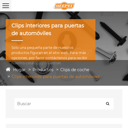
Clips interiores para puertas
de automóviles
Sólo una pequeña parte de nuestros
productos figuran en el sitio web. Para más
opciones, por favor contáctenos para recibir
nuestro catálogo y muestras.
Hogar
Productos
Clips de coche
Clips interiores para puertas de automóviles