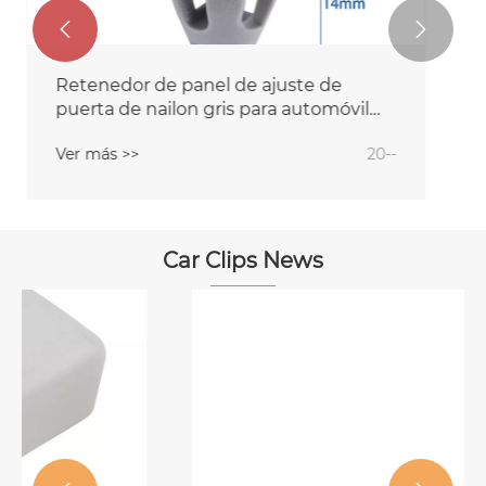


Reemplazo de clips de panel de puerta
de coche para Jeep Grand Cherokee
Ver más >>
20--
Car Clips News