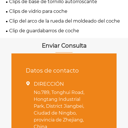
Clips de base de tornillo autorroscante
Clips de vidrio para coche
Clip del arco de la rueda del moldeado del coche
Clip de guardabarros de coche
Enviar Consulta
Datos de contacto
DIRECCIÓN

No.789, Tonghui Road,
Hongtang Industrial
Park, District Jiangbei,
Ciudad de Ningbo,
provincia de Zhejiang,
China