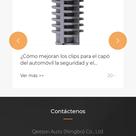


¿Cómo mejoran los clips para el capó
del automóvil la seguridad y el
mantenimiento del vehículo?
Ver más >>
20--
Contáctenos
Qeepei Auto (Ningbo) Co., Ltd.