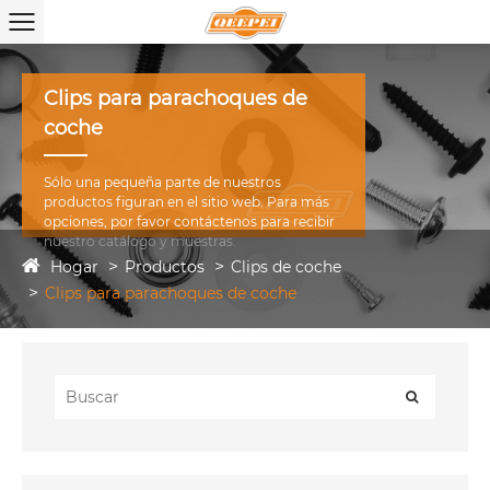
Clips para parachoques de
coche
Sólo una pequeña parte de nuestros
productos figuran en el sitio web. Para más
opciones, por favor contáctenos para recibir
nuestro catálogo y muestras.
Hogar
Productos
Clips de coche
Clips para parachoques de coche