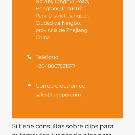
No.789, Tonghui Road,
Hongtang Industrial
Park, District Jiangbei,
Ciudad de Ningbo,
provincia de Zhejiang,
China
Teléfono

+86-18067521577
Correo electrónico

sales@qeepei.com
Si tiene consultas sobre clips para