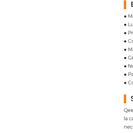
● Ma
● L
● P
● C
● M
● G
● N
● P
● C
Qee
la 
nec