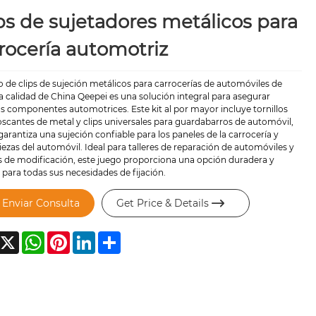
ps de sujetadores metálicos para
rocería automotriz
o de clips de sujeción metálicos para carrocerías de automóviles de
 calidad de China Qeepei es una solución integral para asegurar
s componentes automotrices. Este kit al por mayor incluye tornillos
scantes de metal y clips universales para guardabarros de automóvil,
garantiza una sujeción confiable para los paneles de la carrocería y
iezas del automóvil. Ideal para talleres de reparación de automóviles y
s de modificación, este juego proporciona una opción duradera y
l para todas sus necesidades de fijación.
Enviar Consulta
Get Price & Details

acebook
X
WhatsApp
Pinterest
LinkedIn
Share